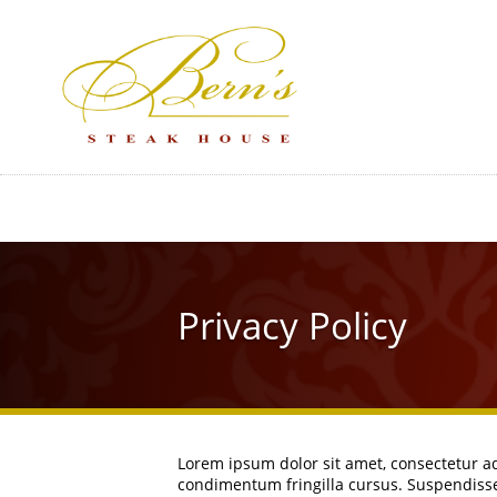
Skip
to
main
content
Privacy Policy
Lorem ipsum dolor sit amet, consectetur ad
condimentum fringilla cursus. Suspendisse 